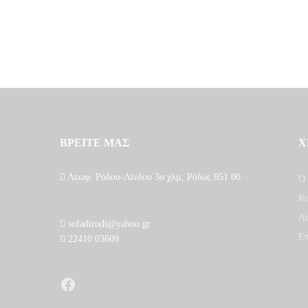
ΒΡΕΙΤΕ ΜΑΣ
Χ
Λεωφ. Ρόδου-Λίνδου 3ο χλμ, Ρόδος 851 00
Ο 
Κα
Λί
sofadirodi@yahoo.gr
Επ
22410 03609
Facebook