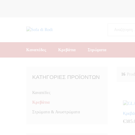
All
Καναπέδες
Κρεβάτια
Στρώματα
16
Prod
ΚΑΤΗΓΟΡΊΕΣ ΠΡΟΪΌΝΤΩΝ
Καναπέδες
Κρεβάτια
Στρώματα & Ανωστρώματα
Κρεβά
€
€
385.
385.