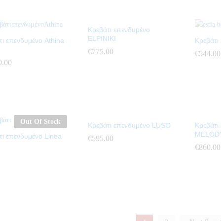
Κρεβάτι επενδυμένο
ELPINIKI
τι επενδυμένο Athina
Κρεβάτι
€
€
775.00
775.00
€
€
544.00
544.00
0.00
0.00
Out Of Stock
Κρεβάτι επενδυμένο LUSO
Κρεβάτι
MELOD
τι επενδυμένο Linea
€
€
595.00
595.00
€
€
860.00
860.00