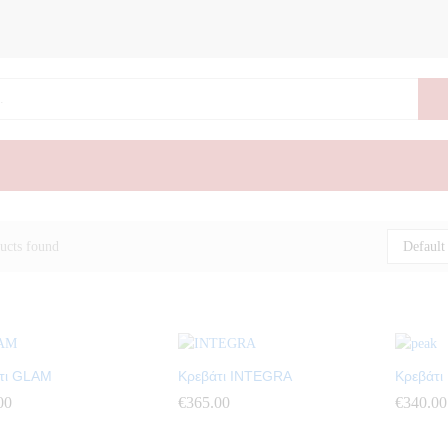
ucts found
Default
τι GLAM
Κρεβάτι INTEGRA
Κρεβάτι
00
00
€
€
365.00
365.00
€
€
340.00
340.00