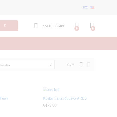
22410 03609
0
0
View
 sorting
 Peak
Κρεβάτι επενδυμένο ARES
€
€
473.00
473.00