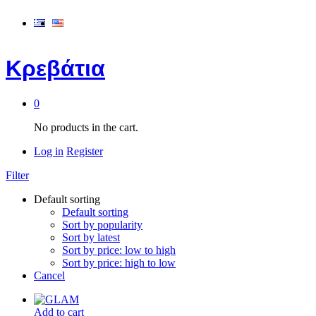
Κρεβάτια
0
No products in the cart.
Log in
Register
Filter
Default sorting
Default sorting
Sort by popularity
Sort by latest
Sort by price: low to high
Sort by price: high to low
Cancel
Add to cart