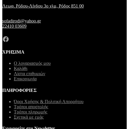
Λεωφ. Ρόδου-Λίνδου 3ο χλμ, Ρόδος 851 00
sofadirodi@yahoo.gr
22410 03609
Facebook
ΧΡΗΣΙΜΑ
Ο λογαριασμός μου
Καλάθι
Λίστα επιθυμιών
Επικοινωνία
ΠΛΗΡΟΦΟΡΙΕΣ
Όροι Χρήσης & Πολιτική Απορρήτου
Τρόποι αποστολής
Τρόποι πληρωμής
Σχετικά με εμάς
Εγγραφείτε στο Newsletter