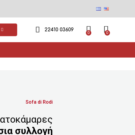
22410 03609
0
0
Sofa di Rodi
βατοκάμαρες
σια συλλογή