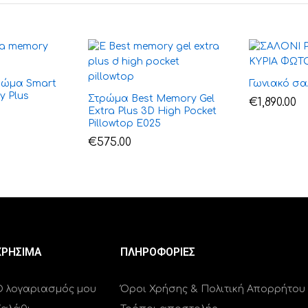
ρώμα Smart
Γωνιακό σα
y Plus
Στρώμα Best Memory Gel
€
1,890.00
Extra Plus 3D High Pocket
Pillowtop E025
€
575.00
ΧΡΗΣΙΜΑ
ΠΛΗΡΟΦΟΡΙΕΣ
Ο λογαριασμός μου
Όροι Χρήσης & Πολιτική Απορρήτου