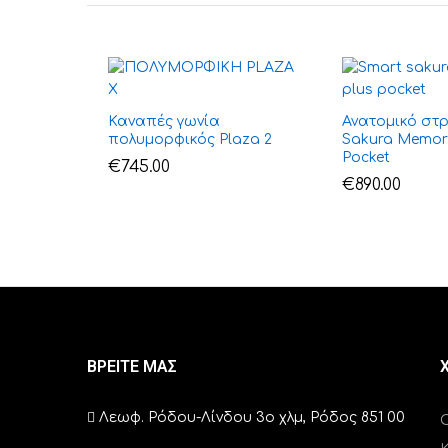
Καναπές γωνία
Ανατομικό στ
πολυμορφικός Plaza 2
Sakura Memor
Pocket
€
745.00
€
890.00
ΒΡΕΙΤΕ ΜΑΣ
Λεωφ. Ρόδου-Λίνδου 3ο χλμ, Ρόδος 851 00