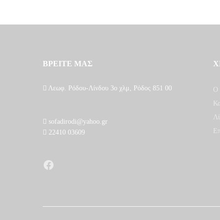
ΒΡΕΙΤΕ ΜΑΣ
Χ
Λεωφ. Ρόδου-Λίνδου 3ο χλμ, Ρόδος 851 00
Ο 
Κα
Λί
sofadirodi@yahoo.gr
Επ
22410 03609
Facebook