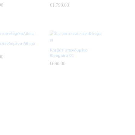
00
00
€
€
1,790.00
1,790.00
 επενδυμένο Athina
Κρεβάτι επενδυμένο
Kleopatra 01
00
00
€
€
690.00
690.00