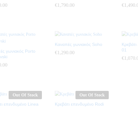
0.00
0.00
€
€
1,790.00
1,790.00
€
€
1,490.
1,490.
Καναπές γωνιακός Soho
Κρεβάτι
01
ές γωνιακός Porto
€
€
1,290.00
1,290.00
vski
€
€
1,070.
1,070.
0.00
0.00
Out Of Stock
Out Of Stock
τι επενδυμένο Linea
Κρεβάτι επενδυμένο Rodi